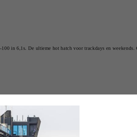
100 in 6,1s. De ultieme hot hatch voor trackdays en weekends. 