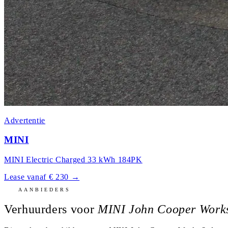
Advertentie
MINI
MINI Electric Charged 33 kWh 184PK
Lease vanaf € 230
→
AANBIEDERS
Verhuurders voor
MINI John Cooper Works