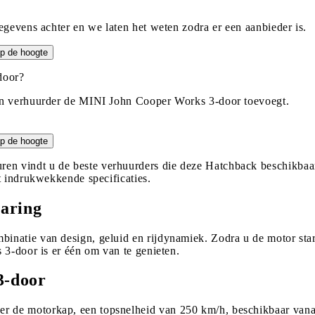
egevens achter en we laten het weten zodra er een aanbieder is.
p de hoogte
door?
een verhuurder de MINI John Cooper Works 3-door toevoegt.
p de hoogte
en vindt u de beste verhuurders die deze Hatchback beschikba
t indrukwekkende specificaties.
aring
natie van design, geluid en rijdynamiek. Zodra u de motor star
 3-door is er één om van te genieten.
3-door
de motorkap, een topsnelheid van 250 km/h, beschikbaar vanaf 