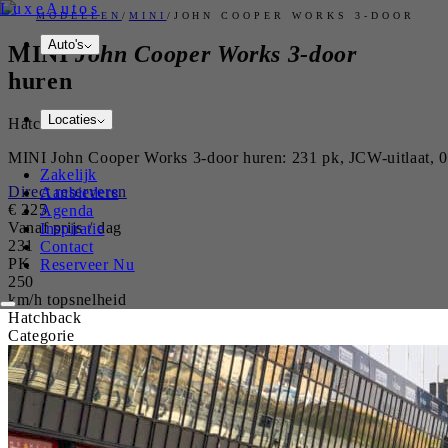
Luxe
Autos
MODELLEN
/
MINI
/
JOHN COOPER WORKS 3-DOOR
Auto's
MINI
John Cooper Works 3-door
huren
Locaties
Hatchback
MINI John Cooper Works 3-door huren: 231 pk, JCW-uitlaat, 0-
Zakelijk
Direct reserveren
Aanbieders
€
225
Agenda
Vanaf prijs / dag
Inspiratie
231
Contact
PK
Reserveer Nu
250
km/h topsnelheid
Hatchback
Categorie