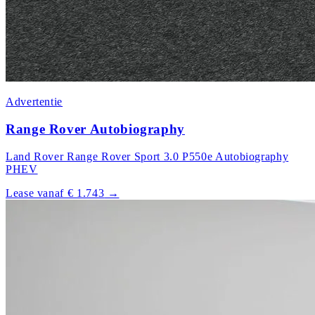
Advertentie
Range Rover Autobiography
Land Rover Range Rover Sport 3.0 P550e Autobiography
PHEV
Lease vanaf € 1.743
→