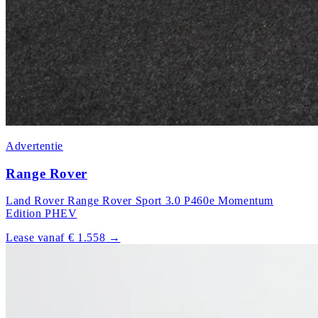
Advertentie
Range Rover
Land Rover Range Rover Sport 3.0 P460e Momentum
Edition PHEV
Lease vanaf € 1.558
→