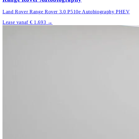
Land Rover Range Rover 3.0 P510e Autobiography PHEV
Lease vanaf € 1.693
→