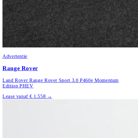
Advertentie
Range Rover
Land Rover Range Rover Sport 3.0 P460e Momentum
Edition PHEV
Lease vanaf € 1.558
→