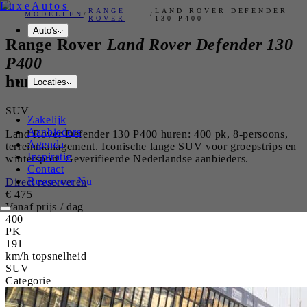
Luxe
Autos
RANGE
LAND ROVER DEFENDER
MODELLEN
/
/
ROVER
130 P400
Auto's
Range Rover
Land Rover Defender 130
P400
huren
Locaties
SUV
Zakelijk
Aanbieders
Land Rover Defender 130 P400 huren: 400 pk, 8-persoons,
Agenda
terreinmanagement. Iconische lange SUV voor groepstrips en
Inspiratie
wintersport. Geverifieerde Nederlandse aanbieders.
Contact
Reserveer Nu
Direct reserveren
€
475
Vanaf prijs / dag
400
PK
191
km/h topsnelheid
SUV
Categorie