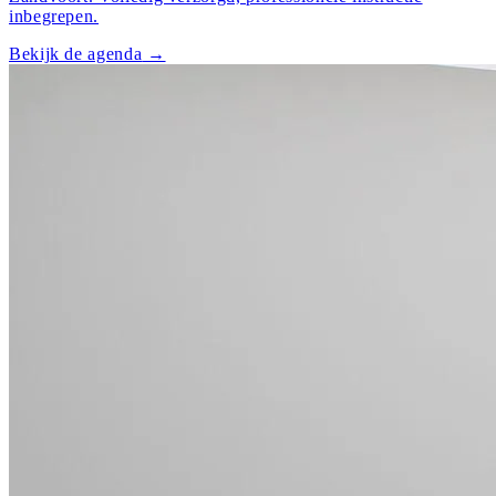
inbegrepen.
Bekijk de agenda
→