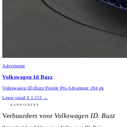
Advertentie
Volkswagen Id Buzz
Volkswagen ID.Buzz People Pro Advantage 204 pk
Lease vanaf € 1.151
→
AANBIEDERS
Verhuurders voor
Volkswagen ID. Buzz