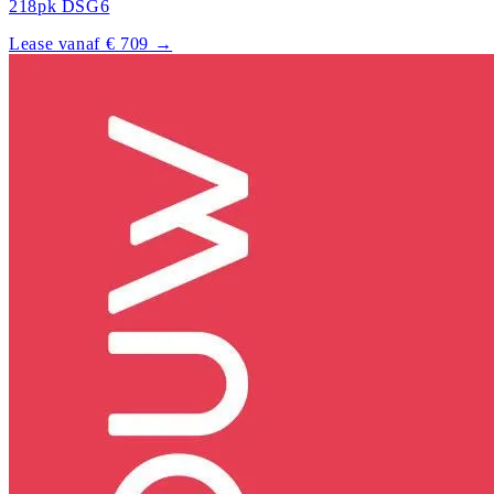
218pk DSG6
Lease vanaf € 709
→