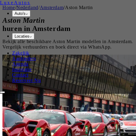
Luxe
Autos
Home
/
Nederland
/
Amsterdam
/
Aston Martin
Auto's
Aston Martin
huren in
Amsterdam
Locaties
Bekijk alle beschikbare
Aston Martin
modellen in
Amsterdam
.
Vergelijk verhuurders en boek direct via WhatsApp.
Zakelijk
Aanbieders
Agenda
Inspiratie
Contact
Reserveer Nu