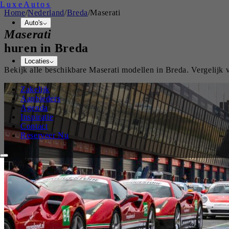
Luxe
Autos
Home
/
Nederland
/
Breda
/
Maserati
Auto's
Maserati
huren in
Breda
Locaties
Bekijk alle beschikbare
Maserati
modellen in
Breda
. Vergelijk
Zakelijk
Aanbieders
Agenda
Inspiratie
Contact
Reserveer Nu