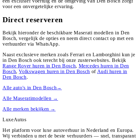
een exclusief voertuig en de omgeving van Den Bosch zorgt
voor een onvergetelijke ervaring.
Direct reserveren
Bekijk hieronder de beschikbare Maserati modellen in Den
Bosch, vergelijk de opties en neem direct contact op met een
verhuurder via WhatsApp.
Naast exclusieve merken zoals Ferrari en Lamborghini kun je
in
Den Bosch
ook terecht bij onze zusterwebsites. Bekijk
Range Rover
huren in
Den Bosch
,
Mercedes
huren in
Den
Bosch
,
Volkswagen
huren in
Den Bosch
of
Audi
huren in
Den Bosch
.
Alle auto's in
Den Bosch
→
Alle
Maserati
modellen →
Alle merken bekijken →
Luxe
Autos
Het platform voor luxe autoverhuur in Nederland en Europa.
Wij verbinden u met de beste verhuurders — snel, transparant