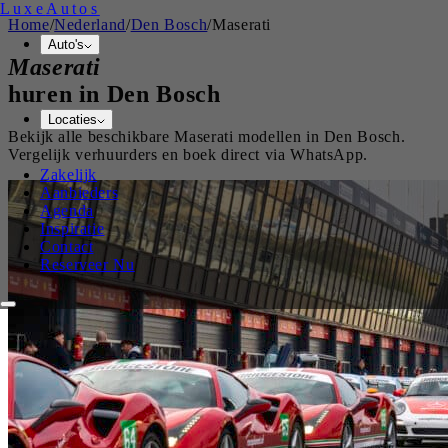
Luxe
Autos
Home
/
Nederland
/
Den Bosch
/
Maserati
Auto's
Maserati
huren in
Den Bosch
Locaties
Bekijk alle beschikbare
Maserati
modellen in
Den Bosch
.
Vergelijk verhuurders en boek direct via WhatsApp.
Zakelijk
Aanbieders
Agenda
Inspiratie
Contact
Reserveer Nu