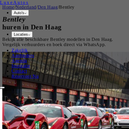
Luxe
Autos
Home
/
Nederland
/
Den Haag
/
Bentley
Auto's
Bentley
huren in
Den Haag
Locaties
Bekijk alle beschikbare
Bentley
modellen in
Den Haag
.
Vergelijk verhuurders en boek direct via WhatsApp.
Zakelijk
Aanbieders
Agenda
Inspiratie
Contact
Reserveer Nu