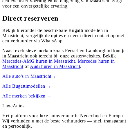
een exclusief voertuig en de omgeving van Maastricht zorgt
voor een onvergetelijke ervaring.
Direct reserveren
Bekijk hieronder de beschikbare Bugatti modellen in
Maastricht, vergelijk de opties en neem direct contact op met
een verhuurder via WhatsApp.
Naast exclusieve merken zoals Ferrari en Lamborghini kun je
in
Maastricht
ook terecht bij onze zusterwebsites. Bekijk
Mercedes-AMG
huren in
Maastricht
,
Mercedes
huren in
Maastricht
of
Audi
huren in
Maastricht
.
Alle auto's in
Maastricht
→
Alle
Bugatti
modellen →
Alle merken bekijken →
Luxe
Autos
Het platform voor luxe autoverhuur in Nederland en Europa.
Wij verbinden u met de beste verhuurders — snel, transparant
en persoonlijk.