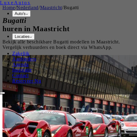
Luxe
Autos
Home
/
Nederland
/
Maastricht
/
Bugatti
Auto's
Bugatti
huren in
Maastricht
Locaties
Bekijk alle beschikbare
Bugatti
modellen in
Maastricht
.
Vergelijk verhuurders en boek direct via WhatsApp.
Zakelijk
Aanbieders
Agenda
Inspiratie
Contact
Reserveer Nu