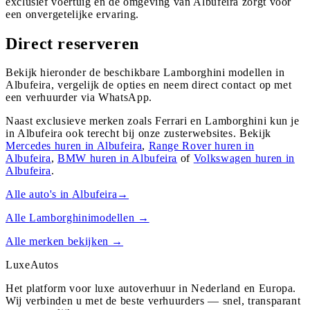
exclusief voertuig en de omgeving van Albufeira zorgt voor
een onvergetelijke ervaring.
Direct reserveren
Bekijk hieronder de beschikbare Lamborghini modellen in
Albufeira, vergelijk de opties en neem direct contact op met
een verhuurder via WhatsApp.
Naast exclusieve merken zoals Ferrari en Lamborghini kun je
in
Albufeira
ook terecht bij onze zusterwebsites. Bekijk
Mercedes
huren in
Albufeira
,
Range Rover
huren in
Albufeira
,
BMW
huren in
Albufeira
of
Volkswagen
huren in
Albufeira
.
Alle auto's in
Albufeira
→
Alle
Lamborghini
modellen →
Alle merken bekijken →
Luxe
Autos
Het platform voor luxe autoverhuur in Nederland en Europa.
Wij verbinden u met de beste verhuurders — snel, transparant