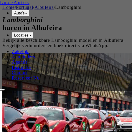
Luxe
Autos
Home
/
Portugal
/
Albufeira
/
Lamborghini
Auto's
Lamborghini
huren in
Albufeira
Locaties
Bekijk alle beschikbare
Lamborghini
modellen in
Albufeira
.
Vergelijk verhuurders en boek direct via WhatsApp.
Zakelijk
Aanbieders
Agenda
Inspiratie
Contact
Reserveer Nu