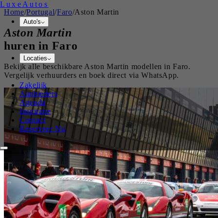
Luxe
Autos
Home
/
Portugal
/
Faro
/
Aston Martin
Auto's
Aston Martin
huren in
Faro
Locaties
Bekijk alle beschikbare
Aston Martin
modellen in
Faro
.
Vergelijk verhuurders en boek direct via WhatsApp.
Zakelijk
Aanbieders
Agenda
Inspiratie
Contact
Reserveer Nu