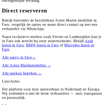
onvergetelijke ervaring.
Direct reserveren
Bekijk hieronder de beschikbare Aston Martin modellen in
Faro, vergelijk de opties en neem direct contact op met een
verhuurder via WhatsApp.
Naast exclusieve merken zoals Ferrari en Lamborghini kun je
in
Faro
ook terecht bij onze zusterwebsites. Bekijk
Audi
huren in
Faro
,
BMW
huren in
Faro
of
Mercedes
huren in
Faro
.
Alle auto's in
Faro
→
Alle
Aston Martin
modellen →
Alle merken bekijken →
Luxe
Autos
Het platform voor luxe autoverhuur in Nederland en Europa.
Wij verbinden u met de beste verhuurders — snel, transparant
en persoonlijk.