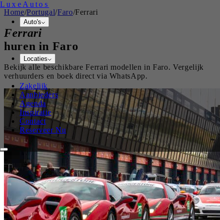
Luxe
Autos
Home
/
Portugal
/
Faro
/
Ferrari
Auto's
Ferrari
huren in
Faro
Locaties
Bekijk alle beschikbare
Ferrari
modellen in
Faro
. Vergelijk
verhuurders en boek direct via WhatsApp.
Zakelijk
Aanbieders
Agenda
Inspiratie
Contact
Reserveer Nu