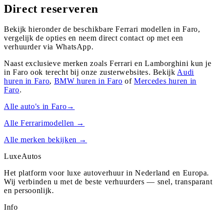
Direct reserveren
Bekijk hieronder de beschikbare Ferrari modellen in Faro,
vergelijk de opties en neem direct contact op met een
verhuurder via WhatsApp.
Naast exclusieve merken zoals Ferrari en Lamborghini kun je
in
Faro
ook terecht bij onze zusterwebsites. Bekijk
Audi
huren in
Faro
,
BMW
huren in
Faro
of
Mercedes
huren in
Faro
.
Alle auto's in
Faro
→
Alle
Ferrari
modellen →
Alle merken bekijken →
Luxe
Autos
Het platform voor luxe autoverhuur in Nederland en Europa.
Wij verbinden u met de beste verhuurders — snel, transparant
en persoonlijk.
Info