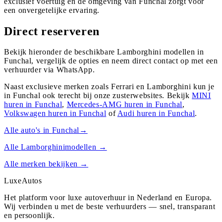
exclusief voertuig en de omgeving van Funchal zorgt voor
een onvergetelijke ervaring.
Direct reserveren
Bekijk hieronder de beschikbare Lamborghini modellen in
Funchal, vergelijk de opties en neem direct contact op met een
verhuurder via WhatsApp.
Naast exclusieve merken zoals Ferrari en Lamborghini kun je
in
Funchal
ook terecht bij onze zusterwebsites. Bekijk
MINI
huren in
Funchal
,
Mercedes-AMG
huren in
Funchal
,
Volkswagen
huren in
Funchal
of
Audi
huren in
Funchal
.
Alle auto's in
Funchal
→
Alle
Lamborghini
modellen →
Alle merken bekijken →
Luxe
Autos
Het platform voor luxe autoverhuur in Nederland en Europa.
Wij verbinden u met de beste verhuurders — snel, transparant
en persoonlijk.