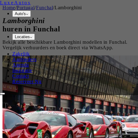
Luxe
Autos
Home
/
Portugal
/
Funchal
/
Lamborghini
Auto's
Lamborghini
huren in
Funchal
Locaties
Bekijk alle beschikbare
Lamborghini
modellen in
Funchal
.
Vergelijk verhuurders en boek direct via WhatsApp.
Zakelijk
Aanbieders
Agenda
Inspiratie
Contact
Reserveer Nu