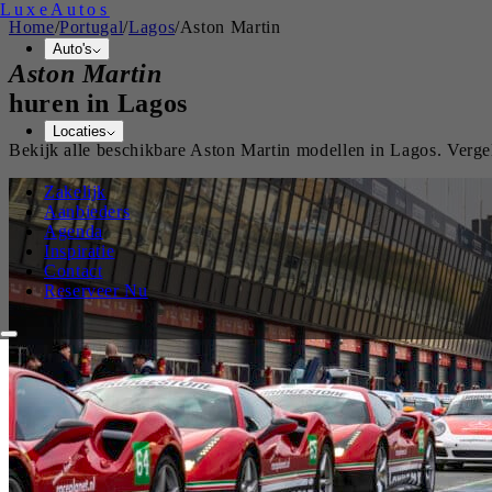
Luxe
Autos
Home
/
Portugal
/
Lagos
/
Aston Martin
Auto's
Aston Martin
huren in
Lagos
Locaties
Bekijk alle beschikbare
Aston Martin
modellen in
Lagos
. Verge
Zakelijk
Aanbieders
Agenda
Inspiratie
Contact
Reserveer Nu