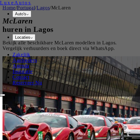
Luxe
Autos
Home
/
Portugal
/
Lagos
/
McLaren
Auto's
McLaren
huren in
Lagos
Locaties
Bekijk alle beschikbare
McLaren
modellen in
Lagos
.
Vergelijk verhuurders en boek direct via WhatsApp.
Zakelijk
Aanbieders
Agenda
Inspiratie
Contact
Reserveer Nu