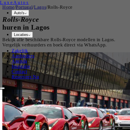
Luxe
Autos
Home
/
Portugal
/
Lagos
/
Rolls-Royce
Auto's
Rolls-Royce
huren in
Lagos
Locaties
Bekijk alle beschikbare
Rolls-Royce
modellen in
Lagos
.
Vergelijk verhuurders en boek direct via WhatsApp.
Zakelijk
Aanbieders
Agenda
Inspiratie
Contact
Reserveer Nu