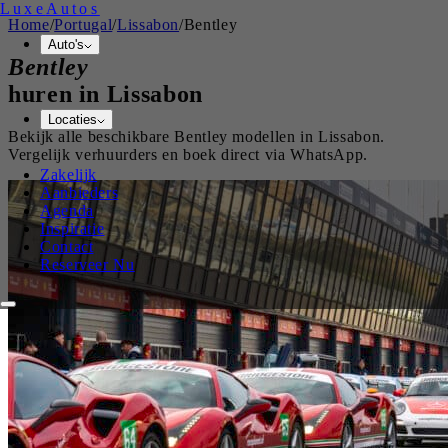
Luxe
Autos
Home
/
Portugal
/
Lissabon
/
Bentley
Auto's
Bentley
huren in
Lissabon
Locaties
Bekijk alle beschikbare
Bentley
modellen in
Lissabon
.
Vergelijk verhuurders en boek direct via WhatsApp.
Zakelijk
Aanbieders
Agenda
Inspiratie
Contact
Reserveer Nu