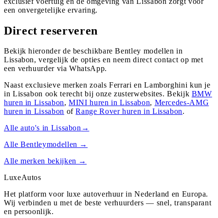
exclusief voertuig en de omgeving van Lissabon zorgt voor
een onvergetelijke ervaring.
Direct reserveren
Bekijk hieronder de beschikbare Bentley modellen in
Lissabon, vergelijk de opties en neem direct contact op met
een verhuurder via WhatsApp.
Naast exclusieve merken zoals Ferrari en Lamborghini kun je
in
Lissabon
ook terecht bij onze zusterwebsites. Bekijk
BMW
huren in
Lissabon
,
MINI
huren in
Lissabon
,
Mercedes-AMG
huren in
Lissabon
of
Range Rover
huren in
Lissabon
.
Alle auto's in
Lissabon
→
Alle
Bentley
modellen →
Alle merken bekijken →
Luxe
Autos
Het platform voor luxe autoverhuur in Nederland en Europa.
Wij verbinden u met de beste verhuurders — snel, transparant
en persoonlijk.