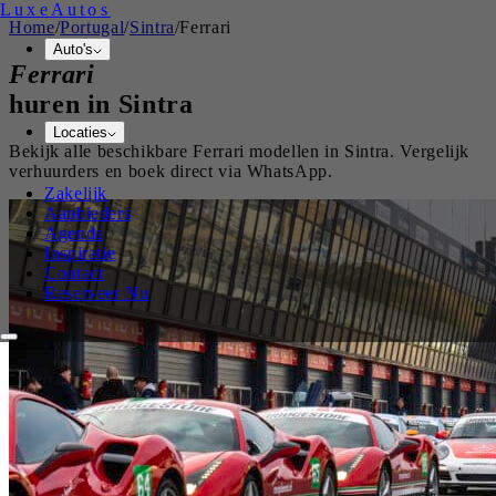
Luxe
Autos
Home
/
Portugal
/
Sintra
/
Ferrari
Auto's
Ferrari
huren in
Sintra
Locaties
Bekijk alle beschikbare
Ferrari
modellen in
Sintra
. Vergelijk
verhuurders en boek direct via WhatsApp.
Zakelijk
Aanbieders
Agenda
Inspiratie
Contact
Reserveer Nu