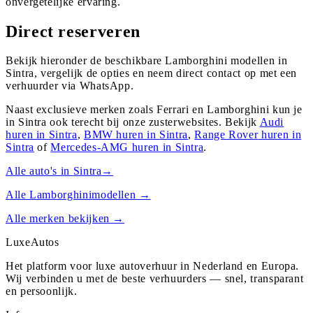
onvergetelijke ervaring.
Direct reserveren
Bekijk hieronder de beschikbare Lamborghini modellen in
Sintra, vergelijk de opties en neem direct contact op met een
verhuurder via WhatsApp.
Naast exclusieve merken zoals Ferrari en Lamborghini kun je
in
Sintra
ook terecht bij onze zusterwebsites. Bekijk
Audi
huren in
Sintra
,
BMW
huren in
Sintra
,
Range Rover
huren in
Sintra
of
Mercedes-AMG
huren in
Sintra
.
Alle auto's in
Sintra
→
Alle
Lamborghini
modellen →
Alle merken bekijken →
Luxe
Autos
Het platform voor luxe autoverhuur in Nederland en Europa.
Wij verbinden u met de beste verhuurders — snel, transparant
en persoonlijk.