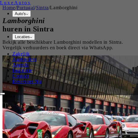
Luxe
Autos
Home
/
Portugal
/
Sintra
/
Lamborghini
Auto's
Lamborghini
huren in
Sintra
Locaties
Bekijk alle beschikbare
Lamborghini
modellen in
Sintra
.
Vergelijk verhuurders en boek direct via WhatsApp.
Zakelijk
Aanbieders
Agenda
Inspiratie
Contact
Reserveer Nu