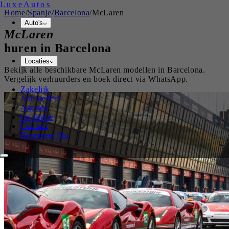
Luxe
Autos
Home
/
Spanje
/
Barcelona
/
McLaren
Auto's
McLaren
huren in
Barcelona
Locaties
Bekijk alle beschikbare
McLaren
modellen in
Barcelona
.
Vergelijk verhuurders en boek direct via WhatsApp.
Zakelijk
Aanbieders
Agenda
Inspiratie
Contact
Reserveer Nu