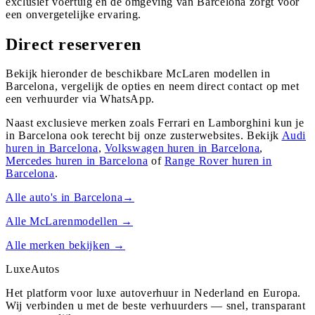
exclusief voertuig en de omgeving van Barcelona zorgt voor
een onvergetelijke ervaring.
Direct reserveren
Bekijk hieronder de beschikbare McLaren modellen in
Barcelona, vergelijk de opties en neem direct contact op met
een verhuurder via WhatsApp.
Naast exclusieve merken zoals Ferrari en Lamborghini kun je
in
Barcelona
ook terecht bij onze zusterwebsites. Bekijk
Audi
huren in
Barcelona
,
Volkswagen
huren in
Barcelona
,
Mercedes
huren in
Barcelona
of
Range Rover
huren in
Barcelona
.
Alle auto's in
Barcelona
→
Alle
McLaren
modellen →
Alle merken bekijken →
Luxe
Autos
Het platform voor luxe autoverhuur in Nederland en Europa.
Wij verbinden u met de beste verhuurders — snel, transparant