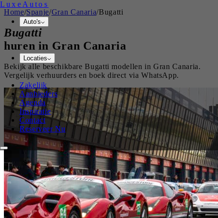
Luxe
Autos
Home
/
Spanje
/
Gran Canaria
/
Bugatti
Auto's
Bugatti
huren in
Gran Canaria
Locaties
Bekijk alle beschikbare
Bugatti
modellen in
Gran Canaria
.
Vergelijk verhuurders en boek direct via WhatsApp.
Zakelijk
Aanbieders
Agenda
Inspiratie
Contact
Reserveer Nu