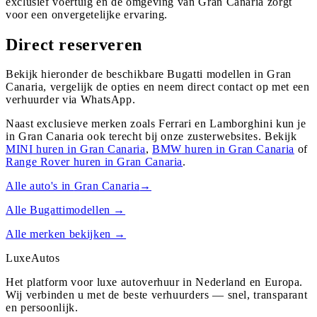
exclusief voertuig en de omgeving van Gran Canaria zorgt
voor een onvergetelijke ervaring.
Direct reserveren
Bekijk hieronder de beschikbare Bugatti modellen in Gran
Canaria, vergelijk de opties en neem direct contact op met een
verhuurder via WhatsApp.
Naast exclusieve merken zoals Ferrari en Lamborghini kun je
in
Gran Canaria
ook terecht bij onze zusterwebsites. Bekijk
MINI
huren in
Gran Canaria
,
BMW
huren in
Gran Canaria
of
Range Rover
huren in
Gran Canaria
.
Alle auto's in
Gran Canaria
→
Alle
Bugatti
modellen →
Alle merken bekijken →
Luxe
Autos
Het platform voor luxe autoverhuur in Nederland en Europa.
Wij verbinden u met de beste verhuurders — snel, transparant
en persoonlijk.