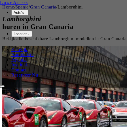
Luxe
Autos
Home
/
Spanje
/
Gran Canaria
/
Lamborghini
Auto's
Lamborghini
huren in
Gran Canaria
Locaties
Bekijk alle beschikbare
Lamborghini
modellen in
Gran Canaria
Zakelijk
Aanbieders
Agenda
Inspiratie
Contact
Reserveer Nu