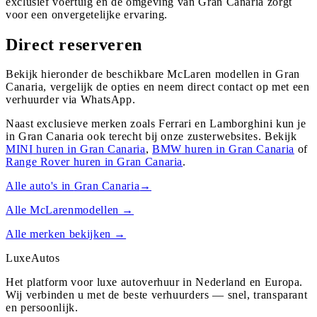
exclusief voertuig en de omgeving van Gran Canaria zorgt
voor een onvergetelijke ervaring.
Direct reserveren
Bekijk hieronder de beschikbare McLaren modellen in Gran
Canaria, vergelijk de opties en neem direct contact op met een
verhuurder via WhatsApp.
Naast exclusieve merken zoals Ferrari en Lamborghini kun je
in
Gran Canaria
ook terecht bij onze zusterwebsites. Bekijk
MINI
huren in
Gran Canaria
,
BMW
huren in
Gran Canaria
of
Range Rover
huren in
Gran Canaria
.
Alle auto's in
Gran Canaria
→
Alle
McLaren
modellen →
Alle merken bekijken →
Luxe
Autos
Het platform voor luxe autoverhuur in Nederland en Europa.
Wij verbinden u met de beste verhuurders — snel, transparant
en persoonlijk.