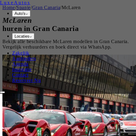
Luxe
Autos
Home
/
Spanje
/
Gran Canaria
/
McLaren
Auto's
McLaren
huren in
Gran Canaria
Locaties
Bekijk alle beschikbare
McLaren
modellen in
Gran Canaria
.
Vergelijk verhuurders en boek direct via WhatsApp.
Zakelijk
Aanbieders
Agenda
Inspiratie
Contact
Reserveer Nu