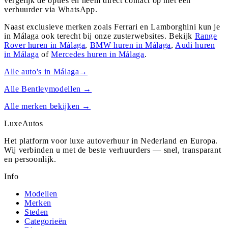
vergelijk de opties en neem direct contact op met een
verhuurder via WhatsApp.
Naast exclusieve merken zoals Ferrari en Lamborghini kun je
in
Málaga
ook terecht bij onze zusterwebsites. Bekijk
Range
Rover
huren in
Málaga
,
BMW
huren in
Málaga
,
Audi
huren
in
Málaga
of
Mercedes
huren in
Málaga
.
Alle auto's in
Málaga
→
Alle
Bentley
modellen →
Alle merken bekijken →
Luxe
Autos
Het platform voor luxe autoverhuur in Nederland en Europa.
Wij verbinden u met de beste verhuurders — snel, transparant
en persoonlijk.
Info
Modellen
Merken
Steden
Categorieën