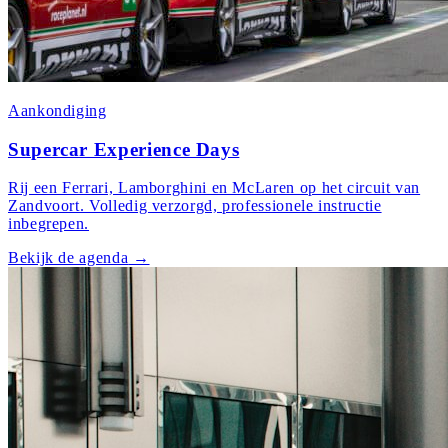
Aankondiging
Supercar Experience Days
Rij een Ferrari, Lamborghini en McLaren op het circuit van
Zandvoort. Volledig verzorgd, professionele instructie
inbegrepen.
Bekijk de agenda
→