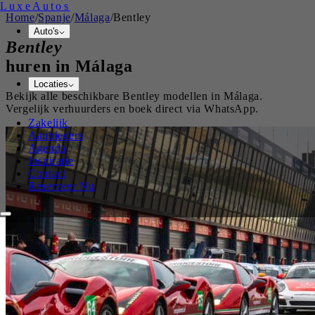
Luxe
Autos
Home
/
Spanje
/
Málaga
/
Bentley
Auto's
Bentley
huren in
Málaga
Locaties
Bekijk alle beschikbare
Bentley
modellen in
Málaga
.
Vergelijk verhuurders en boek direct via WhatsApp.
Zakelijk
Aanbieders
Agenda
Inspiratie
Contact
Reserveer Nu