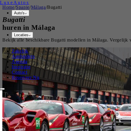
Luxe
Autos
Home
/
Spanje
/
Málaga
/
Bugatti
Auto's
Bugatti
huren in
Málaga
Locaties
Bekijk alle beschikbare
Bugatti
modellen in
Málaga
. Vergelijk
Zakelijk
Aanbieders
Agenda
Inspiratie
Contact
Reserveer Nu