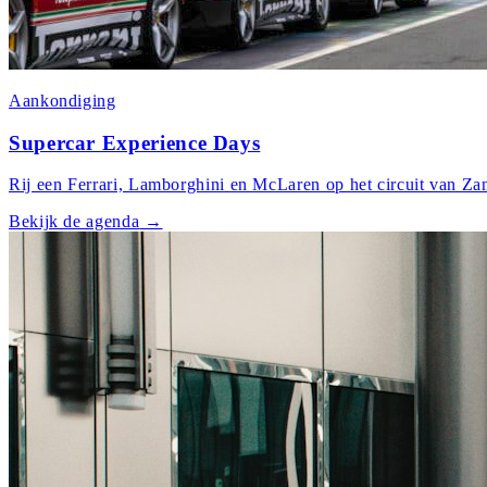
Aankondiging
Supercar Experience Days
Rij een Ferrari, Lamborghini en McLaren op het circuit van Zan
Bekijk de agenda
→