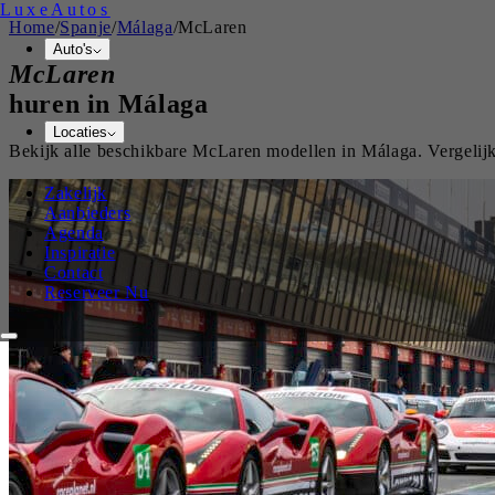
Luxe
Autos
Home
/
Spanje
/
Málaga
/
McLaren
Auto's
McLaren
huren in
Málaga
Locaties
Bekijk alle beschikbare
McLaren
modellen in
Málaga
. Vergeli
Zakelijk
Aanbieders
Agenda
Inspiratie
Contact
Reserveer Nu