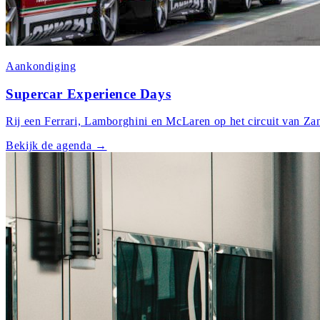
Aankondiging
Supercar Experience Days
Rij een Ferrari, Lamborghini en McLaren op het circuit van Zan
Bekijk de agenda
→