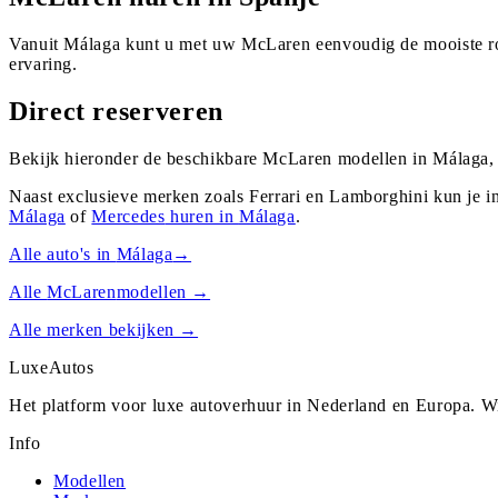
Vanuit Málaga kunt u met uw McLaren eenvoudig de mooiste rou
ervaring.
Direct reserveren
Bekijk hieronder de beschikbare McLaren modellen in Málaga, 
Naast exclusieve merken zoals Ferrari en Lamborghini kun je i
Málaga
of
Mercedes
huren in
Málaga
.
Alle auto's in
Málaga
→
Alle
McLaren
modellen →
Alle merken bekijken →
Luxe
Autos
Het platform voor luxe autoverhuur in Nederland en Europa. Wi
Info
Modellen