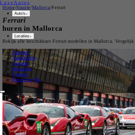
Luxe
Autos
Home
/
Spanje
/
Mallorca
/
Ferrari
Auto's
Ferrari
huren in
Mallorca
Locaties
Bekijk alle beschikbare
Ferrari
modellen in
Mallorca
. Vergelij
Zakelijk
Aanbieders
Agenda
Inspiratie
Contact
Reserveer Nu