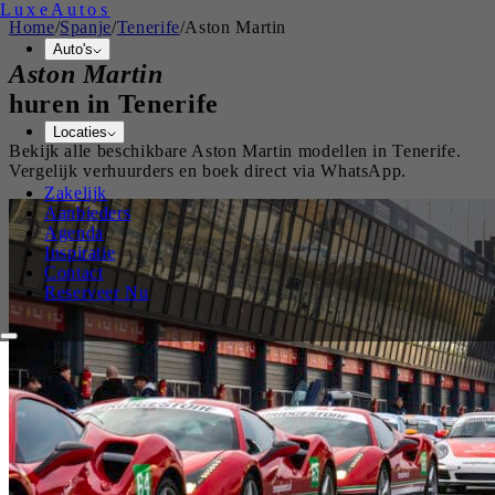
Luxe
Autos
Home
/
Spanje
/
Tenerife
/
Aston Martin
Auto's
Aston Martin
huren in
Tenerife
Locaties
Bekijk alle beschikbare
Aston Martin
modellen in
Tenerife
.
Vergelijk verhuurders en boek direct via WhatsApp.
Zakelijk
Aanbieders
Agenda
Inspiratie
Contact
Reserveer Nu