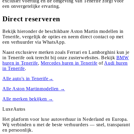
exclusief voertuig en de omgeving van Tenerife zorgt voor
een onvergetelijke ervaring.
Direct reserveren
Bekijk hieronder de beschikbare Aston Martin modellen in
Tenerife, vergelijk de opties en neem direct contact op met
een verhuurder via WhatsApp.
Naast exclusieve merken zoals Ferrari en Lamborghini kun je
in
Tenerife
ook terecht bij onze zusterwebsites. Bekijk
BMW
huren in
Tenerife
,
Mercedes
huren in
Tenerife
of
Audi
huren
in
Tenerife
.
Alle auto's in
Tenerife
→
Alle
Aston Martin
modellen →
Alle merken bekijken →
Luxe
Autos
Het platform voor luxe autoverhuur in Nederland en Europa.
Wij verbinden u met de beste verhuurders — snel, transparant
en persoonlijk.