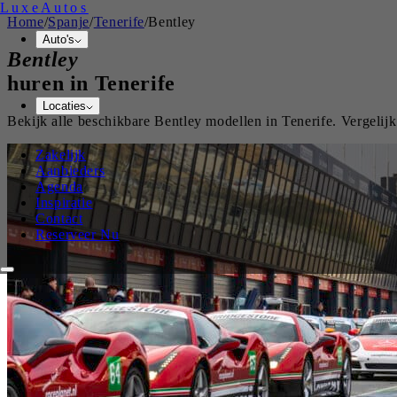
Luxe
Autos
Home
/
Spanje
/
Tenerife
/
Bentley
Auto's
Bentley
huren in
Tenerife
Locaties
Bekijk alle beschikbare
Bentley
modellen in
Tenerife
. Vergelij
Zakelijk
Aanbieders
Agenda
Inspiratie
Contact
Reserveer Nu