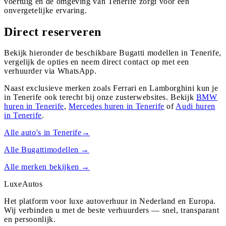
voertuig en de omgeving van Tenerife zorgt voor een
onvergetelijke ervaring.
Direct reserveren
Bekijk hieronder de beschikbare Bugatti modellen in Tenerife,
vergelijk de opties en neem direct contact op met een
verhuurder via WhatsApp.
Naast exclusieve merken zoals Ferrari en Lamborghini kun je
in
Tenerife
ook terecht bij onze zusterwebsites. Bekijk
BMW
huren in
Tenerife
,
Mercedes
huren in
Tenerife
of
Audi
huren
in
Tenerife
.
Alle auto's in
Tenerife
→
Alle
Bugatti
modellen →
Alle merken bekijken →
Luxe
Autos
Het platform voor luxe autoverhuur in Nederland en Europa.
Wij verbinden u met de beste verhuurders — snel, transparant
en persoonlijk.