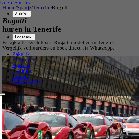
Luxe
Autos
Home
/
Spanje
/
Tenerife
/
Bugatti
Auto's
Bugatti
huren in
Tenerife
Locaties
Bekijk alle beschikbare
Bugatti
modellen in
Tenerife
.
Vergelijk verhuurders en boek direct via WhatsApp.
Zakelijk
Aanbieders
Agenda
Inspiratie
Contact
Reserveer Nu