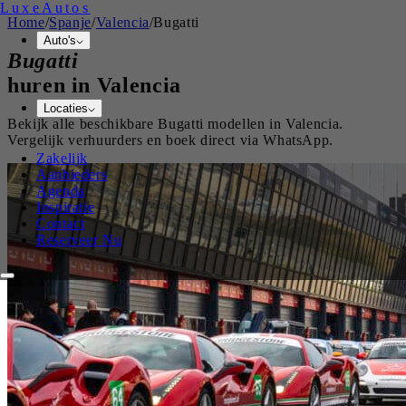
Luxe
Autos
Home
/
Spanje
/
Valencia
/
Bugatti
Auto's
Bugatti
huren in
Valencia
Locaties
Bekijk alle beschikbare
Bugatti
modellen in
Valencia
.
Vergelijk verhuurders en boek direct via WhatsApp.
Zakelijk
Aanbieders
Agenda
Inspiratie
Contact
Reserveer Nu