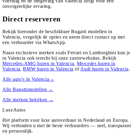
voertuig en de omgeving van Valencia zorgt voor een
onvergetelijke ervaring.
Direct reserveren
Bekijk hieronder de beschikbare Bugatti modellen in
Valencia, vergelijk de opties en neem direct contact op met
een verhuurder via WhatsApp.
Naast exclusieve merken zoals Ferrari en Lamborghini kun je
in
Valencia
ook terecht bij onze zusterwebsites. Bekijk
Mercedes-AMG
huren in
Valencia
,
Mercedes
huren in
Valencia
,
BMW
huren in
Valencia
of
Audi
huren in
Valencia
.
Alle auto's in
Valencia
→
Alle
Bugatti
modellen →
Alle merken bekijken →
Luxe
Autos
Het platform voor luxe autoverhuur in Nederland en Europa.
Wij verbinden u met de beste verhuurders — snel, transparant
en persoonlijk.