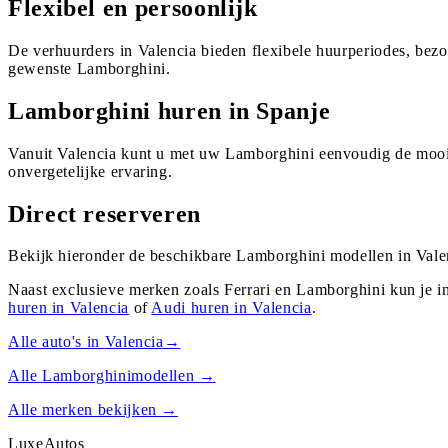
Flexibel en persoonlijk
De verhuurders in Valencia bieden flexibele huurperiodes, bez
gewenste Lamborghini.
Lamborghini huren in Spanje
Vanuit Valencia kunt u met uw Lamborghini eenvoudig de moois
onvergetelijke ervaring.
Direct reserveren
Bekijk hieronder de beschikbare Lamborghini modellen in Valen
Naast exclusieve merken zoals Ferrari en Lamborghini kun je i
huren in
Valencia
of
Audi
huren in
Valencia
.
Alle auto's in
Valencia
→
Alle
Lamborghini
modellen →
Alle merken bekijken →
Luxe
Autos