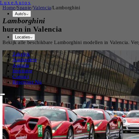
Luxe
Autos
Home
/
Spanje
/
Valencia
/
Lamborghini
Auto's
Lamborghini
huren in
Valencia
Locaties
Bekijk alle beschikbare
Lamborghini
modellen in
Valencia
. Ve
Zakelijk
Aanbieders
Agenda
Inspiratie
Contact
Reserveer Nu