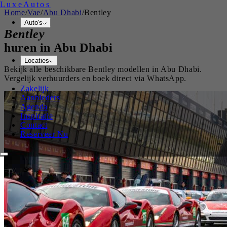
Luxe
Autos
Home
/
Vae
/
Abu Dhabi
/
Bentley
Auto's
Bentley
huren in
Abu Dhabi
Locaties
Bekijk alle beschikbare
Bentley
modellen in
Abu Dhabi
.
Vergelijk verhuurders en boek direct via WhatsApp.
Zakelijk
Aanbieders
Agenda
Inspiratie
Contact
Reserveer Nu