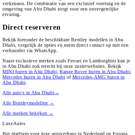
verkennen. De combinatie van een exclusief voertuig en de
omgeving van Abu Dhabi zorgt voor een onvergetelijke
ervaring.
Direct reserveren
Bekijk hieronder de beschikbare Bentley modellen in Abu
Dhabi, vergelijk de opties en neem direct contact op met een
verhuurder via WhatsApp.
Naast exclusieve merken zoals Ferrari en Lamborghini kun je
in
Abu Dhabi
ook terecht bij onze zusterwebsites. Bekijk
MINI
huren in
Abu Dhabi
,
Range Rover
huren in
Abu Dhabi
,
Mercedes
huren in
Abu Dhabi
of
Mercedes-AMG
huren in
Abu Dhabi
.
Alle auto's in
Abu Dhabi
→
Alle
Bentley
modellen →
Alle merken bekijken →
Luxe
Autos
Het platform voor luxe autoverhuur in Nederland en Europa.