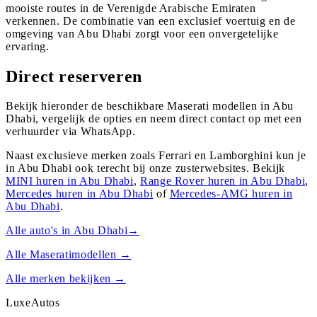
mooiste routes in de Verenigde Arabische Emiraten
verkennen. De combinatie van een exclusief voertuig en de
omgeving van Abu Dhabi zorgt voor een onvergetelijke
ervaring.
Direct reserveren
Bekijk hieronder de beschikbare Maserati modellen in Abu
Dhabi, vergelijk de opties en neem direct contact op met een
verhuurder via WhatsApp.
Naast exclusieve merken zoals Ferrari en Lamborghini kun je
in
Abu Dhabi
ook terecht bij onze zusterwebsites. Bekijk
MINI
huren in
Abu Dhabi
,
Range Rover
huren in
Abu Dhabi
,
Mercedes
huren in
Abu Dhabi
of
Mercedes-AMG
huren in
Abu Dhabi
.
Alle auto's in
Abu Dhabi
→
Alle
Maserati
modellen →
Alle merken bekijken →
Luxe
Autos