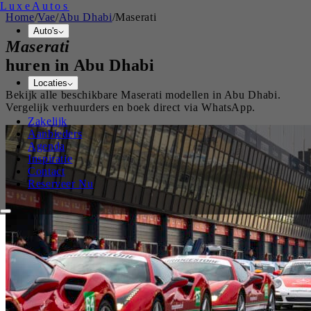
Luxe
Autos
Home
/
Vae
/
Abu Dhabi
/
Maserati
Auto's
Maserati
huren in
Abu Dhabi
Locaties
Bekijk alle beschikbare
Maserati
modellen in
Abu Dhabi
.
Vergelijk verhuurders en boek direct via WhatsApp.
Zakelijk
Aanbieders
Agenda
Inspiratie
Contact
Reserveer Nu