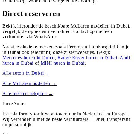
Dubai zorgt voor een onvergetelijke ervaring.
Direct reserveren
Bekijk hieronder de beschikbare McLaren modellen in Dubai,
vergelijk de opties en neem direct contact op met een
verhuurder via WhatsApp.
Naast exclusieve merken zoals Ferrari en Lamborghini kun je
in
Dubai
ook terecht bij onze zusterwebsites. Bekijk
Mercedes
huren in
Dubai
,
Range Rover
huren in
Dubai
,
Audi
huren in
Dubai
of
MINI
huren in
Dubai
.
Alle auto's in
Dubai
→
Alle
McLaren
modellen →
Alle merken bekijken →
Luxe
Autos
Het platform voor luxe autoverhuur in Nederland en Europa.
Wij verbinden u met de beste verhuurders — snel, transparant
en persoonlijk.