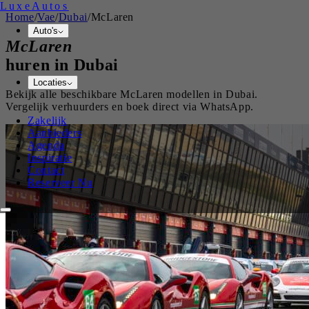
Luxe
Autos
Home
/
Vae
/
Dubai
/
McLaren
Auto's
McLaren
huren in
Dubai
Locaties
Bekijk alle beschikbare
McLaren
modellen in
Dubai
.
Vergelijk verhuurders en boek direct via WhatsApp.
Zakelijk
Aanbieders
Agenda
Inspiratie
Contact
Reserveer Nu