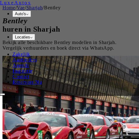
Luxe
Autos
Home
/
Vae
/
Sharjah
/
Bentley
Auto's
Bentley
huren in
Sharjah
Locaties
Bekijk alle beschikbare
Bentley
modellen in
Sharjah
.
Vergelijk verhuurders en boek direct via WhatsApp.
Zakelijk
Aanbieders
Agenda
Inspiratie
Contact
Reserveer Nu