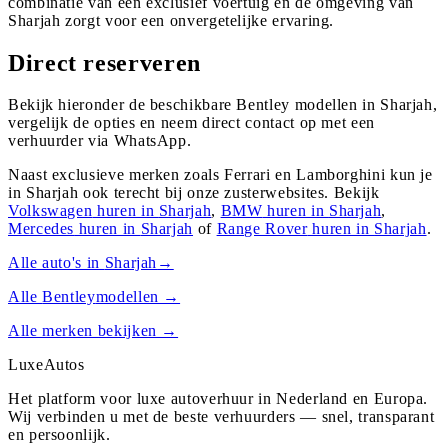
combinatie van een exclusief voertuig en de omgeving van
Sharjah zorgt voor een onvergetelijke ervaring.
Direct reserveren
Bekijk hieronder de beschikbare Bentley modellen in Sharjah,
vergelijk de opties en neem direct contact op met een
verhuurder via WhatsApp.
Naast exclusieve merken zoals Ferrari en Lamborghini kun je
in
Sharjah
ook terecht bij onze zusterwebsites. Bekijk
Volkswagen
huren in
Sharjah
,
BMW
huren in
Sharjah
,
Mercedes
huren in
Sharjah
of
Range Rover
huren in
Sharjah
.
Alle auto's in
Sharjah
→
Alle
Bentley
modellen →
Alle merken bekijken →
Luxe
Autos
Het platform voor luxe autoverhuur in Nederland en Europa.
Wij verbinden u met de beste verhuurders — snel, transparant
en persoonlijk.