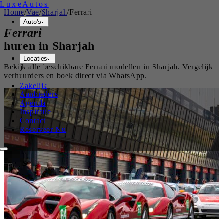
Luxe
Autos
Home
/
Vae
/
Sharjah
/
Ferrari
Auto's
Ferrari
huren in
Sharjah
Locaties
Bekijk alle beschikbare
Ferrari
modellen in
Sharjah
. Vergelijk
verhuurders en boek direct via WhatsApp.
Zakelijk
Aanbieders
Agenda
Inspiratie
Contact
Reserveer Nu