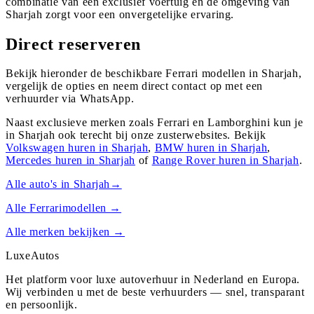
combinatie van een exclusief voertuig en de omgeving van
Sharjah zorgt voor een onvergetelijke ervaring.
Direct reserveren
Bekijk hieronder de beschikbare Ferrari modellen in Sharjah,
vergelijk de opties en neem direct contact op met een
verhuurder via WhatsApp.
Naast exclusieve merken zoals Ferrari en Lamborghini kun je
in
Sharjah
ook terecht bij onze zusterwebsites. Bekijk
Volkswagen
huren in
Sharjah
,
BMW
huren in
Sharjah
,
Mercedes
huren in
Sharjah
of
Range Rover
huren in
Sharjah
.
Alle auto's in
Sharjah
→
Alle
Ferrari
modellen →
Alle merken bekijken →
Luxe
Autos
Het platform voor luxe autoverhuur in Nederland en Europa.
Wij verbinden u met de beste verhuurders — snel, transparant
en persoonlijk.