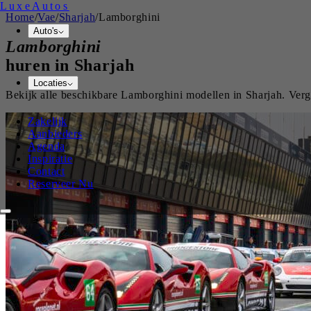
Luxe
Autos
Home
/
Vae
/
Sharjah
/
Lamborghini
Auto's
Lamborghini
huren in
Sharjah
Locaties
Bekijk alle beschikbare
Lamborghini
modellen in
Sharjah
. Ver
Zakelijk
Aanbieders
Agenda
Inspiratie
Contact
Reserveer Nu