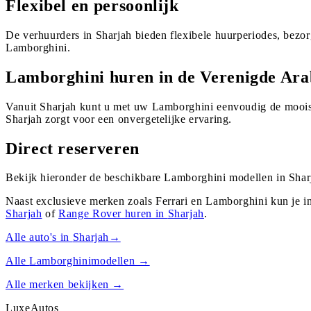
Flexibel en persoonlijk
De verhuurders in Sharjah bieden flexibele huurperiodes, bezo
Lamborghini.
Lamborghini huren in de Verenigde Ara
Vanuit Sharjah kunt u met uw Lamborghini eenvoudig de mooist
Sharjah zorgt voor een onvergetelijke ervaring.
Direct reserveren
Bekijk hieronder de beschikbare Lamborghini modellen in Sharj
Naast exclusieve merken zoals Ferrari en Lamborghini kun je i
Sharjah
of
Range Rover
huren in
Sharjah
.
Alle auto's in
Sharjah
→
Alle
Lamborghini
modellen →
Alle merken bekijken →
Luxe
Autos