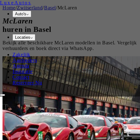
Luxe
Autos
Home
/
Zwitserland
/
Basel
/
McLaren
Auto's
McLaren
huren in
Basel
Locaties
Bekijk alle beschikbare
McLaren
modellen in
Basel
. Vergelijk
verhuurders en boek direct via WhatsApp.
Zakelijk
Aanbieders
Agenda
Inspiratie
Contact
Reserveer Nu