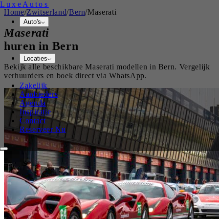
Luxe
Autos
Home
/
Zwitserland
/
Bern
/
Maserati
Auto's
Maserati
huren in
Bern
Locaties
Bekijk alle beschikbare
Maserati
modellen in
Bern
. Vergelijk
verhuurders en boek direct via WhatsApp.
Zakelijk
Aanbieders
Agenda
Inspiratie
Contact
Reserveer Nu