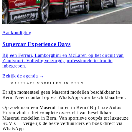
Aankondiging
Supercar Experience Days
Rij een Ferrari, Lamborghini en McLaren op het circuit van
Zandvoort. Volledig verzorgd, professionele instructie
inbegrepen.
Bekijk de agenda
→
MASERATI
MODELLEN IN
BERN
Er zijn momenteel geen
Maserati
modellen beschikbaar in
Bern
. Neem contact op via WhatsApp voor beschikbaarheid.
Op zoek naar een Maserati huren in Bern? Bij Luxe Autos
Huren vindt u het complete overzicht van beschikbare
Maserati modellen in Bern. Van sportieve coupés tot luxueuze
SUV's — vergelijk de beste verhuurders en boek direct via
WhatsApp.