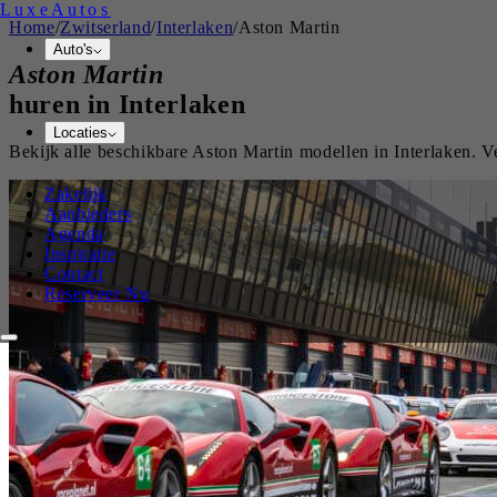
Luxe
Autos
Home
/
Zwitserland
/
Interlaken
/
Aston Martin
Auto's
Aston Martin
huren in
Interlaken
Locaties
Bekijk alle beschikbare
Aston Martin
modellen in
Interlaken
. V
Zakelijk
Aanbieders
Agenda
Inspiratie
Contact
Reserveer Nu