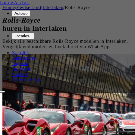
Luxe
Autos
Home
/
Zwitserland
/
Interlaken
/
Rolls-Royce
Auto's
Rolls-Royce
huren in
Interlaken
Locaties
Bekijk alle beschikbare
Rolls-Royce
modellen in
Interlaken
.
Vergelijk verhuurders en boek direct via WhatsApp.
Zakelijk
Aanbieders
Agenda
Inspiratie
Contact
Reserveer Nu