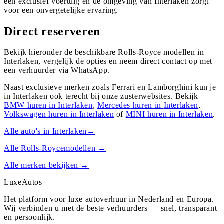
een exclusief voertuig en de omgeving van Interlaken zorgt
voor een onvergetelijke ervaring.
Direct reserveren
Bekijk hieronder de beschikbare Rolls-Royce modellen in
Interlaken, vergelijk de opties en neem direct contact op met
een verhuurder via WhatsApp.
Naast exclusieve merken zoals Ferrari en Lamborghini kun je
in
Interlaken
ook terecht bij onze zusterwebsites. Bekijk
BMW
huren in
Interlaken
,
Mercedes
huren in
Interlaken
,
Volkswagen
huren in
Interlaken
of
MINI
huren in
Interlaken
.
Alle auto's in
Interlaken
→
Alle
Rolls-Royce
modellen →
Alle merken bekijken →
Luxe
Autos
Het platform voor luxe autoverhuur in Nederland en Europa.
Wij verbinden u met de beste verhuurders — snel, transparant
en persoonlijk.