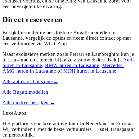
exclusief voertuig en de omgeving van Lausanne zorgt voor
een onvergetelijke ervaring.
Direct reserveren
Bekijk hieronder de beschikbare Bugatti modellen in
Lausanne, vergelijk de opties en neem direct contact op met
een verhuurder via WhatsApp.
Naast exclusieve merken zoals Ferrari en Lamborghini kun je
in
Lausanne
ook terecht bij onze zusterwebsites. Bekijk
Audi
huren in
Lausanne
,
BMW
huren in
Lausanne
,
Mercedes-
AMG
huren in
Lausanne
of
MINI
huren in
Lausanne
.
Alle auto's in
Lausanne
→
Alle
Bugatti
modellen →
Alle merken bekijken →
Luxe
Autos
Het platform voor luxe autoverhuur in Nederland en Europa.
Wij verbinden u met de beste verhuurders — snel, transparant
en persoonlijk.