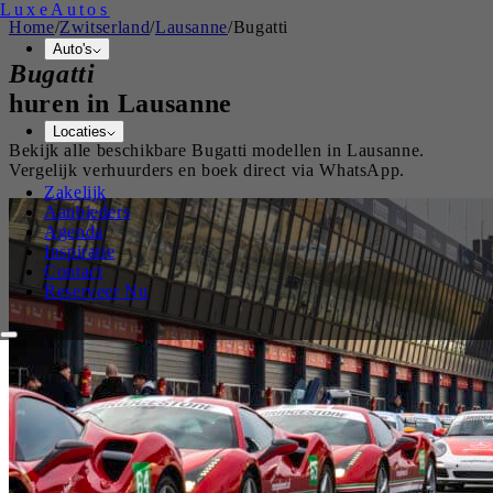
Luxe
Autos
Home
/
Zwitserland
/
Lausanne
/
Bugatti
Auto's
Bugatti
huren in
Lausanne
Locaties
Bekijk alle beschikbare
Bugatti
modellen in
Lausanne
.
Vergelijk verhuurders en boek direct via WhatsApp.
Zakelijk
Aanbieders
Agenda
Inspiratie
Contact
Reserveer Nu