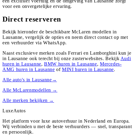
een exclusief voertuig en de omgeving van Lausanne zorgt
voor een onvergetelijke ervaring.
Direct reserveren
Bekijk hieronder de beschikbare McLaren modellen in
Lausanne, vergelijk de opties en neem direct contact op met
een verhuurder via WhatsApp.
Naast exclusieve merken zoals Ferrari en Lamborghini kun je
in
Lausanne
ook terecht bij onze zusterwebsites. Bekijk
Audi
huren in
Lausanne
,
BMW
huren in
Lausanne
,
Mercedes-
AMG
huren in
Lausanne
of
MINI
huren in
Lausanne
.
Alle auto's in
Lausanne
→
Alle
McLaren
modellen →
Alle merken bekijken →
Luxe
Autos
Het platform voor luxe autoverhuur in Nederland en Europa.
Wij verbinden u met de beste verhuurders — snel, transparant
en persoonlijk.