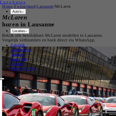
Luxe
Autos
Home
/
Zwitserland
/
Lausanne
/
McLaren
Auto's
McLaren
huren in
Lausanne
Locaties
Bekijk alle beschikbare
McLaren
modellen in
Lausanne
.
Vergelijk verhuurders en boek direct via WhatsApp.
Zakelijk
Aanbieders
Agenda
Inspiratie
Contact
Reserveer Nu