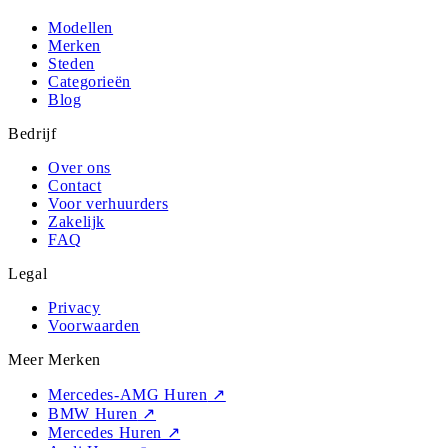
Modellen
Merken
Steden
Categorieën
Blog
Bedrijf
Over ons
Contact
Voor verhuurders
Zakelijk
FAQ
Legal
Privacy
Voorwaarden
Meer Merken
Mercedes-AMG Huren
↗
BMW Huren
↗
Mercedes Huren
↗