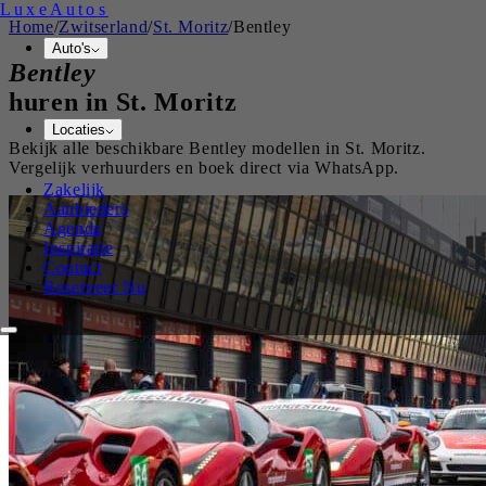
Luxe
Autos
Home
/
Zwitserland
/
St. Moritz
/
Bentley
Auto's
Bentley
huren in
St. Moritz
Locaties
Bekijk alle beschikbare
Bentley
modellen in
St. Moritz
.
Vergelijk verhuurders en boek direct via WhatsApp.
Zakelijk
Aanbieders
Agenda
Inspiratie
Contact
Reserveer Nu