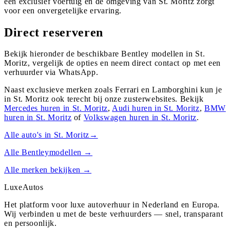
een exclusief voertuig en de omgeving van St. Moritz zorgt
voor een onvergetelijke ervaring.
Direct reserveren
Bekijk hieronder de beschikbare Bentley modellen in St.
Moritz, vergelijk de opties en neem direct contact op met een
verhuurder via WhatsApp.
Naast exclusieve merken zoals Ferrari en Lamborghini kun je
in
St. Moritz
ook terecht bij onze zusterwebsites. Bekijk
Mercedes
huren in
St. Moritz
,
Audi
huren in
St. Moritz
,
BMW
huren in
St. Moritz
of
Volkswagen
huren in
St. Moritz
.
Alle auto's in
St. Moritz
→
Alle
Bentley
modellen →
Alle merken bekijken →
Luxe
Autos
Het platform voor luxe autoverhuur in Nederland en Europa.
Wij verbinden u met de beste verhuurders — snel, transparant
en persoonlijk.